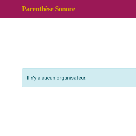
Skip
Parenthèse Sonore
to
content
Il n’y a aucun organisateur.