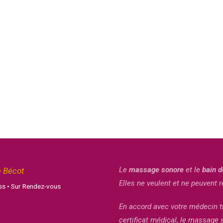
Le
massage sonore
et le
bain d
e Bécot
Elles ne veulent et ne peuvent
s • Sur Rendez-vous
En accord avec votre médecin tr
certificat médical, le massage 